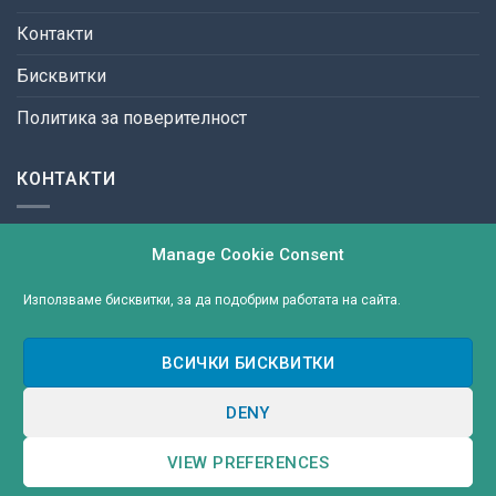
Контакти
Бисквитки
Политика за поверителност
КОНТАКТИ
ул. България №3,
Manage Cookie Consent
9300 гр. Добрич
тел: +(359) 58 655 626
Използваме бисквитки, за да подобрим работата на сайта.
e-mail:
ВСИЧКИ БИСКВИТКИ
DENY
Copyright 2026 ©
Международен Колеж
VIEW PREFERENCES
Изработка на сайт
от MySuper.Site