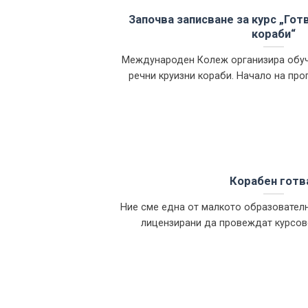
Започва записване за курс „Гот
кораби“
Международен Колеж организира обучи
речни круизни кораби. Начало на програ
Корабен готв
Ние сме една от малкото образователн
лицензирани да провеждат курсове 