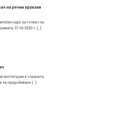
вач на речни круизни
телен курс за готвач на
мата: 01.06.2020 г. [...]
ач
и институции в страната,
за придобиване [...]