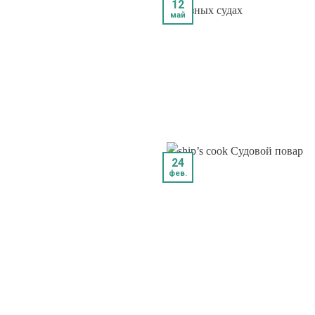
12
май
24
фев.