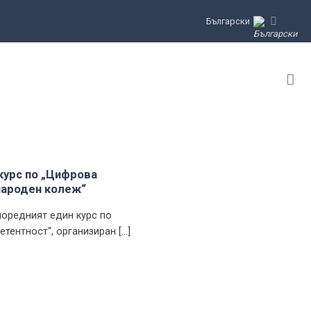
Български
курс по „Цифрова
народен колеж“
поредният един курс по
нтност“, организиран [...]