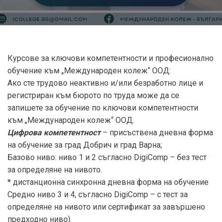
Курсове за ключови компетентности и професионално
обучение към „Международен колеж“ ООД:
Ако сте трудово неактивно и/или безработно лице и
регистриран към бюрото по труда може да се
запишете за обучение по ключови компетентности
към „Международен колеж“ ООД.
Цифрова компетентност
– присъствена дневна форма
на обучение за град Добрич и град Варна;
Базово ниво: ниво 1 и 2 съгласно DigiComp – без тест
за определяне на нивото.
* дистанционна синхронна дневна форма на обучение
Средно ниво 3 и 4, съгласно DigiComp – с тест за
определяне на нивото или сертификат за завършено
предходно ниво).