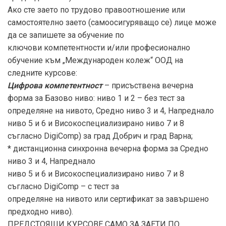
Ако сте заето по трудово правоотношение или
самостоятелно заето (самоосигуряващо се) лице може
да се запишете за обучение по
ключови компетентности и/или професионално
обучение към „Международен колеж“ ООД на
следните курсове:
Цифрова компетентност
– присъствена вечерна
форма за Базово ниво: ниво 1 и 2 – без тест за
определяне на нивото, Средно ниво 3 и 4, Напреднало
ниво 5 и 6 и Високоспециализирано ниво 7 и 8
съгласно DigiComp) за град Добрич и град Варна;
* дистанционна синхронна вечерна форма за Средно
ниво 3 и 4, Напреднало
ниво 5 и 6 и Високоспециализирано ниво 7 и 8
съгласно DigiComp – с тест за
определяне на нивото или сертификат за завършено
предходно ниво).
ПРЕДСТОЯЩИ КУРСОВЕ САМО ЗА ЗАЕТИ ПО