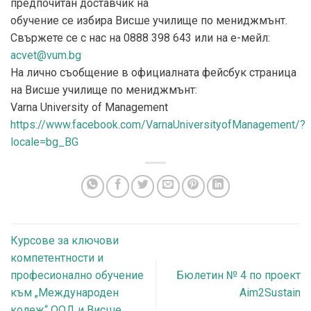
предпочитан доставчик на
обучение се избира Висше училище по мениджмънт.
Свържете се с нас на 0888 398 643 или на е-мейл:
acvet@vum.bg
На лично съобщение в официалната фейсбук страница
на Висше училище по мениджмънт:
Varna University of Management
https://www.facebook.com/VarnaUniversityofManagement/?
locale=bg_BG
Курсове за ключови
компетентности и
професионално обучение
Бюлетин № 4 по проект
към „Международен
Aim2Sustain
колеж“ ООД и Висше