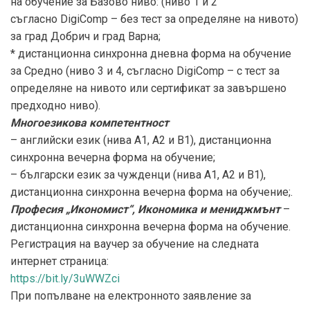
на обучение за Базово ниво: (ниво 1 и 2
съгласно DigiComp – без тест за определяне на нивото)
за град Добрич и град Варна;
* дистанционна синхронна дневна форма на обучение
за Средно (ниво 3 и 4, съгласно DigiComp – с тест за
определяне на нивото или сертификат за завършено
предходно ниво).
Многоезикова компетентност
– английски език (нива А1, А2 и B1), дистанционна
синхронна вечерна форма на обучение;
– български език за чужденци (нива А1, А2 и B1),
дистанционна синхронна вечерна форма на обучение;.
Професия „Икономист“, Икономика и мениджмънт
–
дистанционна синхронна вечерна форма на обучение.
Регистрация на ваучер за обучение на следната
интернет страница:
https://bit.ly/3uWWZci
При попълване на електронното заявление за