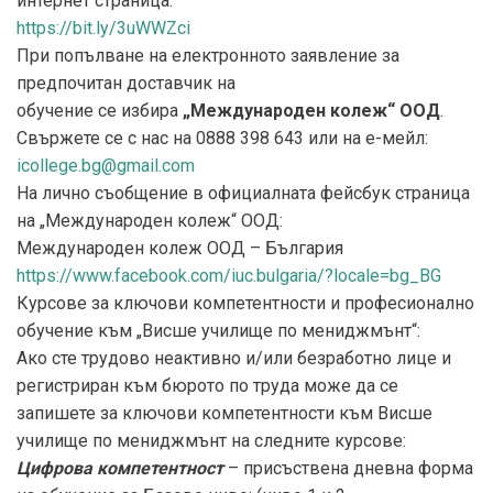
интернет страница:
https://bit.ly/3uWWZci
При попълване на електронното заявление за
предпочитан доставчик на
обучение се избира
„Международен колеж“ ООД
.
Свържете се с нас на 0888 398 643 или на е-мейл:
icollege.bg@gmail.com
На лично съобщение в официалната фейсбук страница
на „Международен колеж“ ООД:
Международен колеж ООД – България
https://www.facebook.com/iuc.bulgaria/?locale=bg_BG
Курсове за ключови компетентности и професионално
обучение към „Висше училище по мениджмънт“:
Ако сте трудово неактивно и/или безработно лице и
регистриран към бюрото по труда може да се
запишете за ключови компетентности към Висше
училище по мениджмънт на следните курсове:
Цифрова компетентност
– присъствена дневна форма