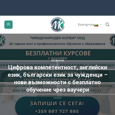
Skip
to
content
Български
НОВИНИ
Цифрова компетентност, английски
език, български език за чужденци –
нови възможности с безплатно
обучение чрез ваучери