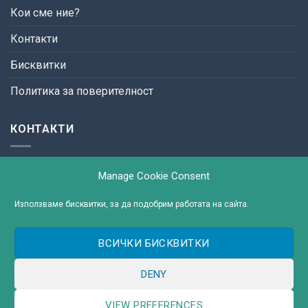
Кои сме ние?
Контакти
Бисквитки
Политика за поверителност
КОНТАКТИ
ул. България №3,
Manage Cookie Consent
9300 гр. Добрич
тел: +(359) 58 655 626
Използваме бисквитки, за да подобрим работата на сайта.
e-mail:
ВСИЧКИ БИСКВИТКИ
DENY
Copyright 2026 ©
Международен Колеж
VIEW PREFERENCES