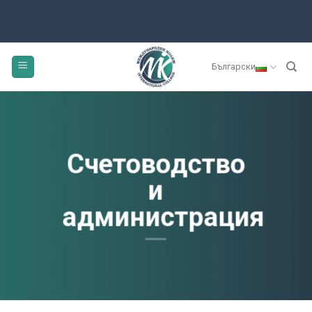
Skip
to
content
Български
Счетоводство
и
администрация