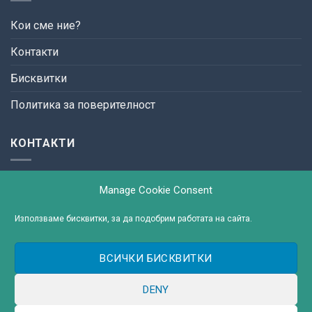
Кои сме ние?
Контакти
Бисквитки
Политика за поверителност
КОНТАКТИ
ул. България №3,
Manage Cookie Consent
9300 гр. Добрич
тел: +(359) 58 655 626
Използваме бисквитки, за да подобрим работата на сайта.
e-mail:
ВСИЧКИ БИСКВИТКИ
DENY