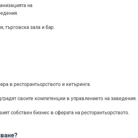
ганизацията на
ведения.
, търговска зала и бар.
иера в ресторантьорството и кетъринга.
градят своите компетенции в управлението на заведения.
вият собствен бизнес в сферата на ресторантьорството.
шване?