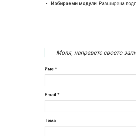
Избираеми модули
: Разширена подг
Моля, направете своето запи
Име
*
Email
*
Тема