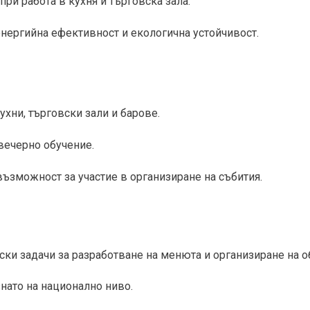
при работа в кухня и търговска зала.
енергийна ефективност и екологична устойчивост.
ухни, търговски зали и барове.
 вечерно обучение.
 възможност за участие в организиране на събития.
ески задачи за разработване на менюта и организиране на 
знато на национално ниво.