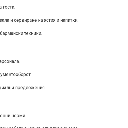
 гости.
ала и сервиране на ястия и напитки.
 бармански техники.
ерсонала.
ументооборот.
циални предложения.
иенни норми.